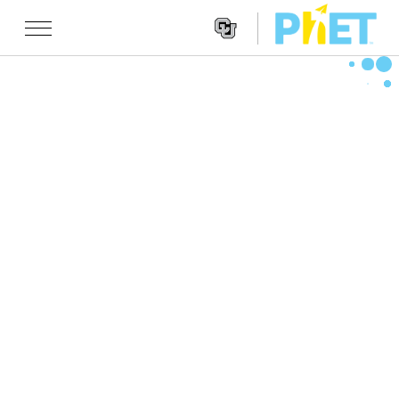
Search
the
PhET
Websit
Website
تقنيات المحاكاة
Navigatio
All Sims
STUDIO
الفيزياء
About Studio
TEACHING
الرياضيات
Customizable Sims
تصفح
البحث
الكيمياء
Start a Free Trial
Contribute an Activity
INITIATIVES
علم الأرض
Purchase a License
Activity Contribution Guidelines
Inclusive Design
تسجيل الدخول/ التسجيل
علم الأحياء
Virtual Workshops
PhET Global
تسجيل الدخول/ التسجيل
تقنيات المحاكاة المترجمة
Professional Learning with PhET
Data Fluency