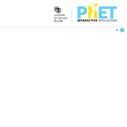
Search
the
PhET
Website