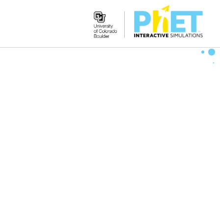
Search
the
PhET
Website