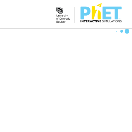
Search
the
PhET
Website