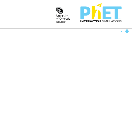
Search
the
PhET
Website