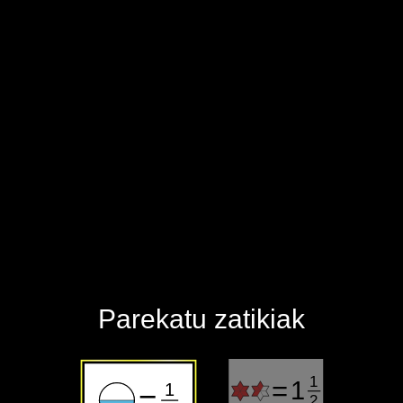
‪Parekatu zatikiak‬
1
=
1
1
=
2